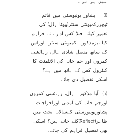
میں ہو تو:۔
(i) پشاور یونیوسٹی میں قائم
ٹیچرزکمیونٹی سنٹر(پیوٹا ہال) کی
تعمیر کیلئے فنڈ کس ادارے نے فراہم
کیا نیزمذکورہ کمیونٹی سنٹر اوراس
کے ساتھ متصل شادی ہال، رہائشی
کمروں اور جم خانہ کی الائٹمنٹ کا
کنٹرول کس کے ہاتھ میں ہے؟
اسکی تفصیل دی جائے۔
(ii) آیا مذکورہ ہال، رہائشی کمروں
اورجم خانہ کی آمدنی اوراخراجات
پشاوریونیورسٹی کےسالانہ بجٹ میں
ظاہر(Reflect)کئے جاتے ہیں؟ اسکی
بھی تفصیل فراہم کی جائے۔