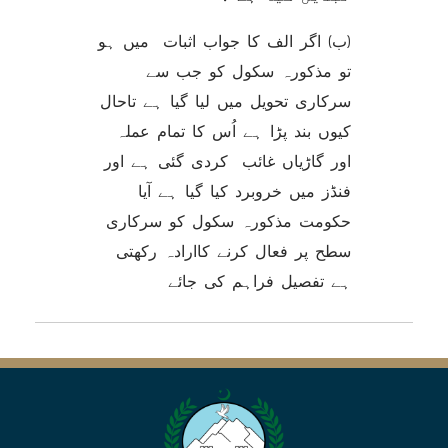
(ب) اگر الف کا جواب اثبات میں ہو
تو مذکورہ سکول کو جب سے
سرکاری تحویل میں لیا گیا ہے تاحال
کیوں بند پڑا ہے اُس کا تمام عملہ
اور گاڑیاں غائب کردی گئی ہے اور
فنڈز میں خروبرد کیا گيا ہے آیا
حکومت مذکورہ سکول کو سرکاری
سطح پر فعال کرنے کاارادہ رکھتی
ہے تفصیل فراہم کی جائے