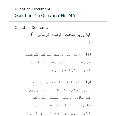
Question Document:
Question No Question No 246
Question Contents
کیا وزیر صحت ارشاد فرمائیں گے
کہ
(ا) آیا یہ درست ہے کہ گزشتہ
دورحکومت میں صحت کارڈ کا
اجراء کیا گیا ہے ؟
(ب) اگر الف کا جواب اثبات
میں ہوتومختص شدہ بیماریوں
کے علاوہ دیگر بیماریوں کا
علاج اس کارڈ کے تحت ممکن ہے
اگر نہیں تو وجوہات بتائی