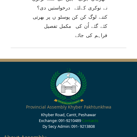
نے نوکری کےلئے درخواستیں دی؟
کتنے لوگ کن کن پوسٹو ں پر بھرتی
کئے گئے اُن کی مکمل تفصیل
فراہم کی جائے
Provincial Assembly Khyber Pakhtunkhwa
Khyber Road, Cantt, Peshawar
Exchange: 091-9210489
Contacts
Dy Secy Admin: 091- 9213808