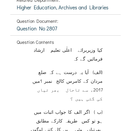
Higher Education, Archives and Libraries
Question Document:
Question No 2807
Question Contents
کیا وزیربرائے اعلٰی تعلیم ارشاد
فرمائیں گے کہ
(الف) آیا یہ درست ہے کہ ضلع
مردان کے کامرس کالج نمبر 1میں
2017ء سے تاحال بھر تیاں
کی گئی ہیں ؟
(ب ) اگر الف کا جواب اثبات میں
ہو تو کس طریقہ کارکے مطابق
بھرتیاں ہوئی ہیں کل کتنے لوگوں