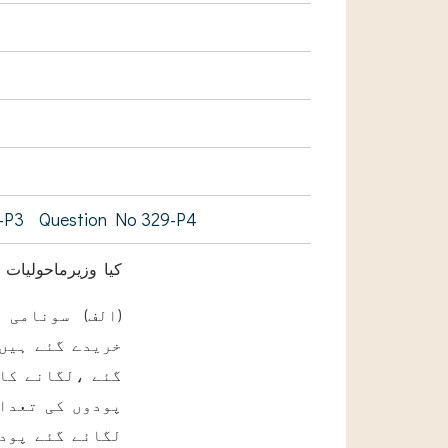
-P3
Question No 329-P4
کیا وزیرماحولیات
الف) سونامی بل
خریدے گئے ہیں 
گئے ،لگانے کا 
پودوں کی تعدا
لگائے گئے پودو