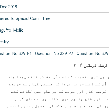
Dec 2018
erred to Special Committee
gufta Malik
estry
stion No 329-P1
Question No 329-P2
Question No 329
 ارشاد فرمائیں گے کہ
(ین ٹری منصوبے کے تحت آج تک کل کتنے پودا جات
اُن کی اقسام، فی پودا کی قیمت، کہاں سے خریدے
طریقہ کار اور صوبے کے ہر ضلع میں لگائے گئے
د نیز ضلع پشاور میں کتنے پودے کہاں کہاں
ں کی تعداد ،تخمینہ لاگت کی تفصیل یونین کونسل