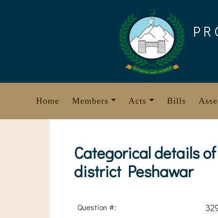
Skip
to
PR
content
Home
Members
Acts
Bills
Asse
Categorical details of
district Peshawar
Question #:
32