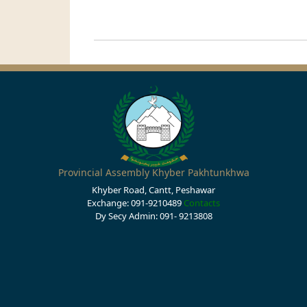
Provincial Assembly Khyber Pakhtunkhwa
Khyber Road, Cantt, Peshawar
Exchange: 091-9210489
Contacts
Dy Secy Admin: 091- 9213808