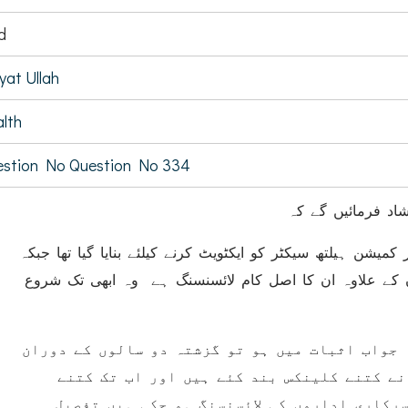
d
yat Ullah
lth
stion No Question No 334
اد فرمائیں گے کہ
(کمیشن ہیلتھ سیکٹر کو ایکٹویٹ کرنے کیلئے بنایا گیا تھا جبکہ
 کے علاوہ ان کا اصل کام لائسنسنگ ہے وہ ابھی تک شروع
(جواب اثبات میں ہو تو گزشتہ دو سالوں کے دوران
نے کتنے کلینکس بند کئے ہیں اور اب تک کتنے
رکاری اداروں کی لائسنسنگ ہو چکی ہیں تفصیل