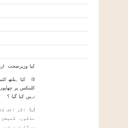
کیا وزیرصحت ارش
ا) کیا ہیلتھ کئیر 
کلینکس پر چھاپوں
نہیں کیا گیا ؟
ب) اگر الف کا 
مذکورہ کمیشن 
سرکاری و غیر س