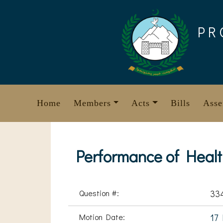
Skip
to
PR
content
Home
Members
Acts
Bills
Asse
Performance of Heal
Question #:
33
Motion Date:
17 