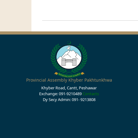
Provincial Assembly Khyber Pakhtunkhwa
Khyber Road, Cantt, Peshawar
Exchange: 091-9210489
Contacts
Dy Secy Admin: 091- 9213808