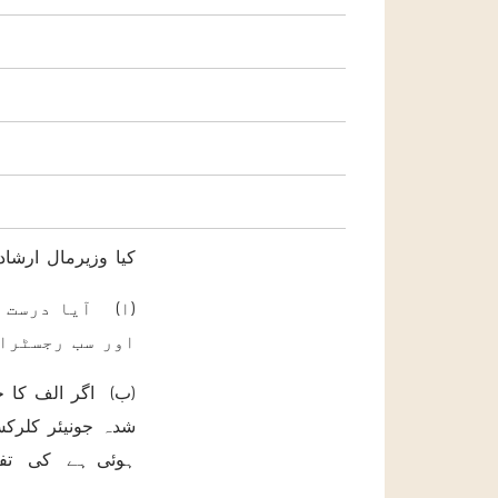
کیا وزیرمال ارشاد
ا) آیا درست ہ
اور سب رجسٹرا
ب) اگر الف کا ج
شدہ جونیئر کلرک
ہوئی ہے کی تفصی