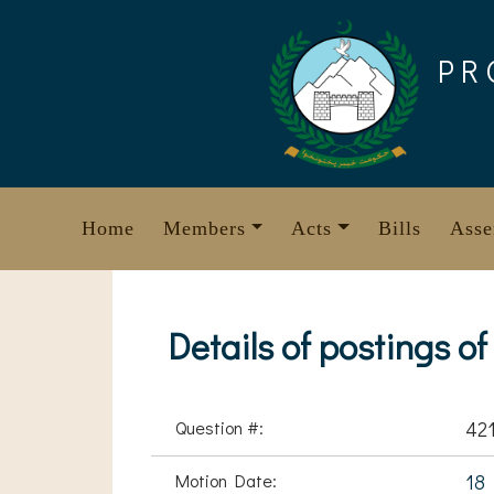
Skip
to
PR
content
Home
Members
Acts
Bills
Asse
Details of postings of
Question #:
42
Motion Date:
18 