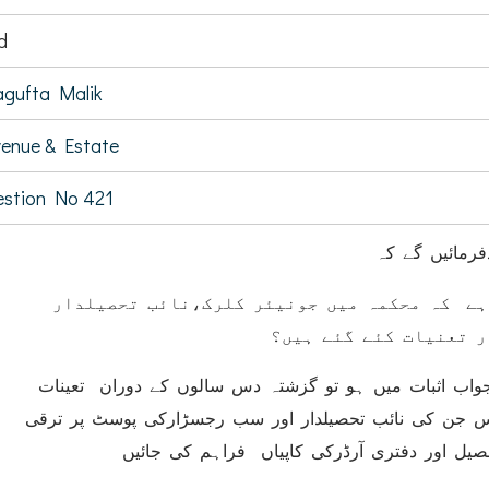
d
gufta Malik
enue & Estate
stion No 421
فرمائیں گے کہ
(ے کہ محکمہ میں جونیئر کلرک،نائب تحصیلدار
ر تعنیات کئے گئے ہیں؟
(واب اثبات میں ہو تو گزشتہ دس سالوں کے دوران تعینات
س جن کی نائب تحصیلدار اور سب رجسڑارکی پوسٹ پر ترقی
ل اور دفتری آرڈرکی کاپیاں فراہم کی جائیں