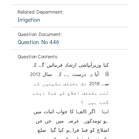
Related Department:
Irrigation
Question Document:
Question No 446
Question Contents
کیا وزیرآبپاشی ارشاد فرمائیں گے کہ
(أ‌) آیا یہ درست ہے کہ سال 2013
سے 2018 تک مختلف سکیموں کے
لئے مختلف اضلاع کو فنڈ دیئے
گئے ہیں ؟
(ب‌) اگر (الف) کا جواب اثبات میں
ہو تومذکورہ عرصہ میں جن جن
اضلاع کو فنڈ فراہم کیا گیا ضلع