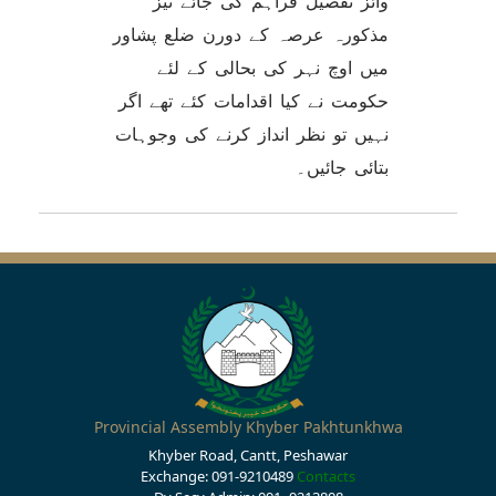
وائز تفصیل فراہم کی جائے نیز
مذکورہ عرصہ کے دورن ضلع پشاور
میں اوچ نہر کی بحالی کے لئے
حکومت نے کیا اقدامات کئے تھے اگر
نہیں تو نظر انداز کرنے کی وجوہات
بتائی جائیں۔
Provincial Assembly Khyber Pakhtunkhwa
Khyber Road, Cantt, Peshawar
Exchange: 091-9210489
Contacts