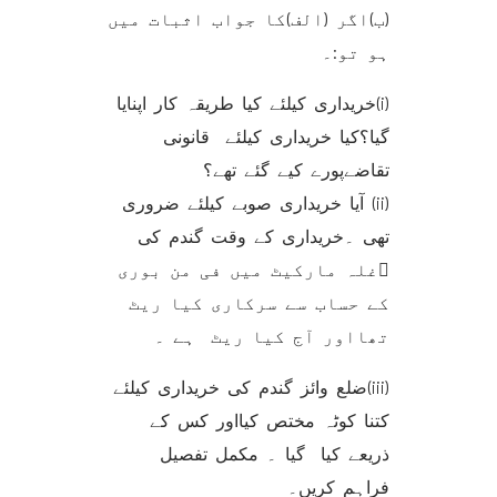
(ب)اگر (الف)کا جواب اثبات میں
ہو تو:۔
(i)خریداری کیلئے کیا طریقہ کار اپنایا
گیا؟کیا خریداری کیلئے قانونی
تقاضےپورے کیے گئے تھے؟
(ii) آیا خریداری صوبے کیلئے ضروری
تھی ۔خریداری کے وقت گندم کی
غلہ مارکیٹ میں فی من بوری
کے حساب سے سرکاری کیا ریٹ
تھااور آج کیا ریٹ ہے ۔
(iii)ضلع وائز گندم کی خریداری کیلئے
کتنا کوٹہ مختص کیااور کس کے
ذریعے کیا گیا ۔ مکمل تفصیل
فراہم کریں۔