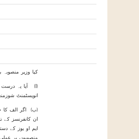
کیا وزیر منصوبہ ب
ا) آیا یہ درست 
انویسٹمنٹ شوزمنع
ب) اگر الف کا جو
ایم او یوز کے دست
منصوبوں پر عملی 