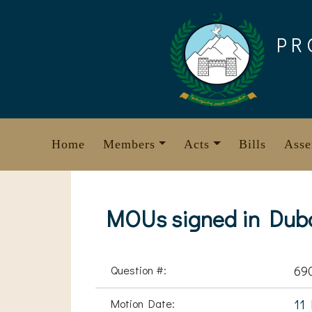
Skip
to
PR
content
Home
Members
Acts
Bills
Asse
MOUs signed in Duba
Question #:
69
Motion Date:
11 