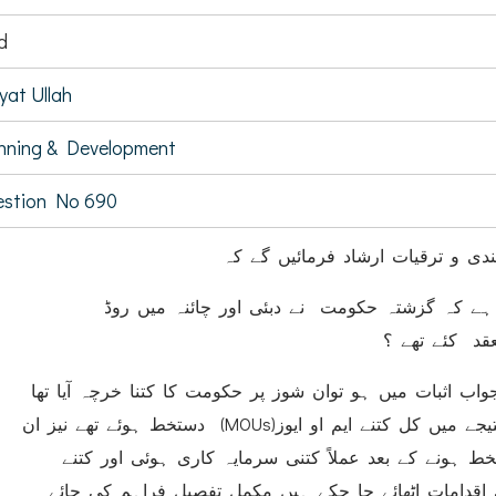
d
yat Ullah
nning & Development
stion No 690
ندی و ترقیات ارشاد فرمائیں گے کہ
(ہے کہ گزشتہ حکومت نے دبئی اور چائنہ میں روڈ
قد کئے تھے ؟
(اب اثبات میں ہو توان شوز پر حکومت کا کتنا خرچہ آیا تھا
ان کانفرنسز کے نتیجے میں کل کتنے ایم او ایوز(MOUs) دستخط ہوئے تھے نیز ان
خط ہونے کے بعد عملاً کتنی سرمایہ کاری ہوئی اور کتنے
اقدامات اٹھائے جا چکے ہیں مکمل تفصیل فراہم کی جائے