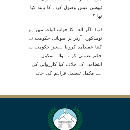
ٹیوشن فیس وصول کرنے کا پابند کیا
تھا ؟
(ب) اگر الف کا جواب اثبات میں ہو
تومذکورہ آرڈر پر صوبائی حکومت نے
کتنا عملدآمد کروایا ہےنیز حکومت نے
حکم عدولی کر نے والے سکول
انتظامیہ کے خلاف کیا کارروائی کی
ہے مکمل تفصیل فراہم کی جائے