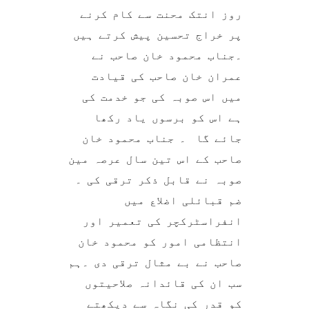
روز انتک محنت سے کام کرنے
پر خراج تحسین پیش کرتے ہیں
۔جناب محمود خان صاحب نے
عمران خان صاحب کی قیادت
میں اس صوبہ کی جو خدمت کی
ہے اس کو برسوں یاد رکھا
جائے گا ۔ جناب محمود خان
صاحب کے اس تین سال عرصہ مین
صوبہ نے قابل ذکر ترقی کی ۔
ضم قبائلی اضلاع میں
انفراسٹرکچر کی تعمیر اور
انتظامی امور کو محمود خان
صاحب نے بے مثال ترقی دی ۔ہم
سب ان کی قائدانہ صلاحیتوں
کو قدر کی نگاہ سے دیکھتے