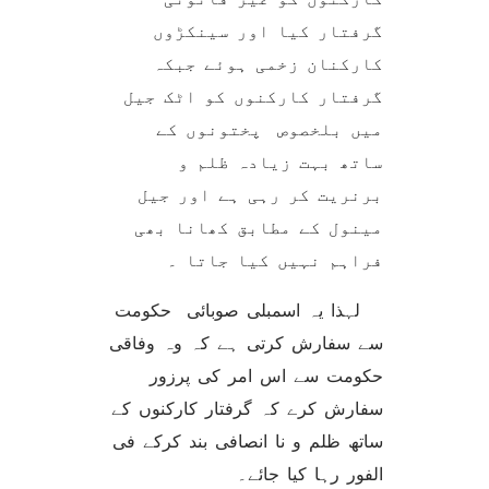
گرفتار کیا اور سینکڑوں
کارکنان زخمی ہوئے جبکہ
گرفتار کارکنوں کو اٹک جیل
میں بلخصوص پختونوں کے
ساتھ بہت زیادہ ظلم و
برنریت کر رہی ہے اور جیل
مینول کے مطابق کھانا بھی
فراہم نہیں کیا جاتا ۔
لہذا یہ اسمبلی صوبائی حکومت
سے سفارش کرتی ہے کہ وہ وفاقی
حکومت سے اس امر کی پرزور
سفارش کرے کہ گرفتار کارکنوں کے
ساتھ ظلم و نا انصافی بند کرکے فی
الفور رہا کیا جائے۔