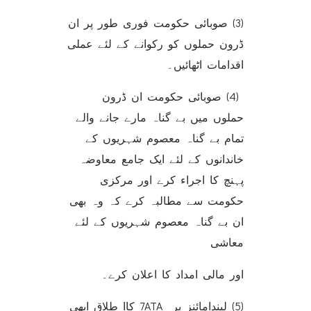
(3) صوبائی حکومت فوری طور پر ان
ڈرون حملوں کو رکوانے کے لئے عملی
اقدامات اٹھائیں۔
(4) صوبائی حکومت ان ڈرون
حملوں میں بے گناہ مارے جانے والے
تمام بے گناہ معصوم شہریوں کے
خاندانوں کے لئے ایک جامع معاوضہ
پہنچ کا اجراء کرے اور مرکزی
حکومت سے مطالبہ کرے کہ وہ بھی
ان بے گناہ معصوم شہریوں کے لئے
معاشی
اور مالی امداد کا اعلان کرے۔
(5) لیندامائنز پر 7ATA کاا طلاق ابھی