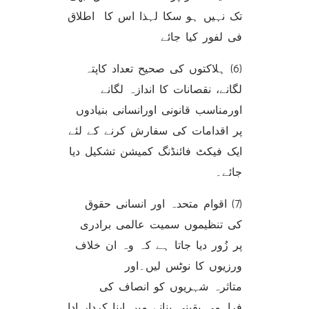
تک نہیں ہو سکا لہذا اس کا اطلاق
فی لفور کیا جائے
(6) ہلاکتوں کی صحیح تعداد کاپتہ
لگانے، نقصانات کا اندازہ لگانے
اورمناسب قانونی اورانسانی بنیادوں
پر اقدامات کی سفارش کرنے کے لئے
ایک فیکٹ فائنڈنگ کمیشن تشکیل دیا
جائے۔
(7) اقوام متحدہ اور انسانی حقوق
کی تنظیموں سمیت عالمی برادری
پر زُور دیا جاتا ہے کہ وہ ان خلاف
ورزیوں کا نوٹس لیں۔اور
متاثرہ شہریوں کو انصاف کی
فراہمی یقینی بنانے میں اپنا کردار ادا