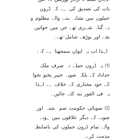
بات کی تصدیق کی ہے کہ ڈرون
حملوں میں نشانہ بننے والے مظلوم و
بے گناہ شہری تھے جن میں خواتین
بچے اور بوڑھے شامل تھے۔
لہذا اب یہ ایوان سمجھتا ہے کہ:
(1) یہ ڈرون حملے نہ صرف ملک
خداداد کے بلکہ صوبہ خیبر پختو نخوا
کے خود مختاری کے خلاف ہے لہذا
یہ فی الفور بند کئے جائیں۔
(2) صوبائی حکومت ضم شدہ اور
صوبے کے دیگر علاقوں میں ہونے
والے تمام ڈرون حملوں کی باضابطہ
مذمت کرے۔