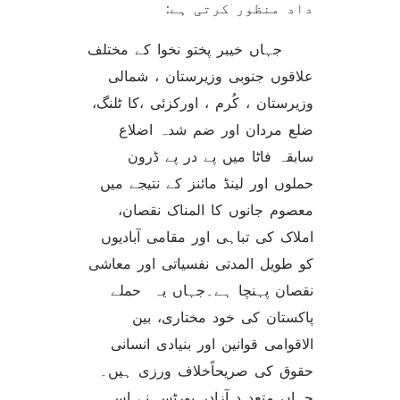
داد منظور کرتی ہے:
جہاں خیبر پختو نخوا کے مختلف
علاقوں جنوبی وزیرستان ، شمالی
وزیرستان ، کُرم ، اورکزئی ،کا ٹلنگ،
ضلع مردان اور ضم شدہ اضلاع
سابقہ فاٹا میں پے در پے ڈرون
حملوں اور لینڈ مائنز کے نتیجے میں
معصوم جانوں کا المناک نقصان،
املاک کی تباہی اور مقامی آبادیوں
کو طویل المدتی نفسیاتی اور معاشی
نقصان پہنچا ہے۔جہاں یہ حملے
پاکستان کی خود مختاری، بین
الاقوامی قوانین اور بنیادی انسانی
حقوق کی صریحاًخلاف ورزی ہیں۔
جہاں متعد د آزادر پورٹس نے اس