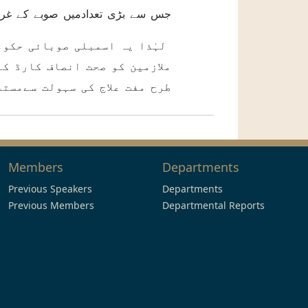
جس سے بڑی تعدادمیں صوبے کے غر
لہٰذا یہ اسمبلی صوبائی حکوم
ملازمین کو صحت انصاف کارڈ ک
طرح مفت علاج کی سہولت سےمستف
Members
Departments
Previous Speakers
Departments
Previous Members
Departmental Reports