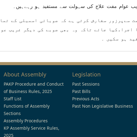
یب عوام مفت علاج کی سہولت سے مستفید ہو رہےہیں۔
ت سےپرزور سفارش کرتی ہے کہ صوبائی اسمبلی کے تما
ا اجراءکیا جائے تاکہ وہ بھی صوبے کی دیگر غریب عوا
ید ہو سکیں ۔
About Assembly
Legislation
PAKP Procedure and Conduct
Past Sessions
of Business Rules, 2025
Past Bills
Staff List
Previous Acts
Functions of Assembly
Past Non Legislative Business
Sections
Assembly Procedures
KP Assembly Service Rules,
2025