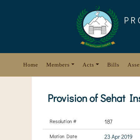
Skip
to
PR
content
Home
Members
Acts
Bills
Asse
Provision of Sehat I
Resolution #
187
Motion Date
23 Apr 2019