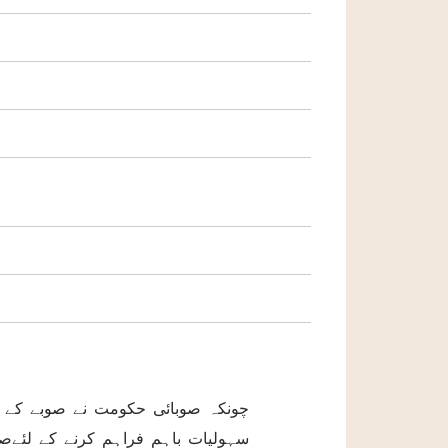
چونکہ صوبائی حکومت نے صوبے کے 
سہولیات باہم فراہم کرنے کے لئےص