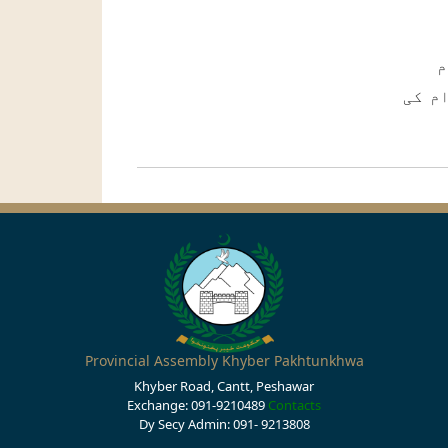
م
م کی
Provincial Assembly Khyber Pakhtunkhwa
Khyber Road, Cantt, Peshawar
Exchange: 091-9210489
Contacts
Dy Secy Admin: 091- 9213808