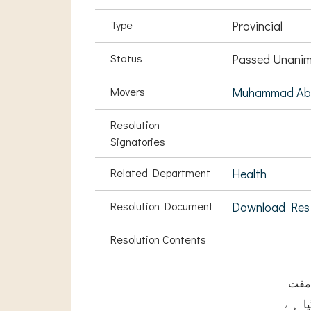
Type
Provincial
Status
Passed Unanim
Movers
Muhammad Abd
Resolution
Signatories
Related Department
Health
Resolution Document
Download Res
Resolution Contents
مفت
ا ہے