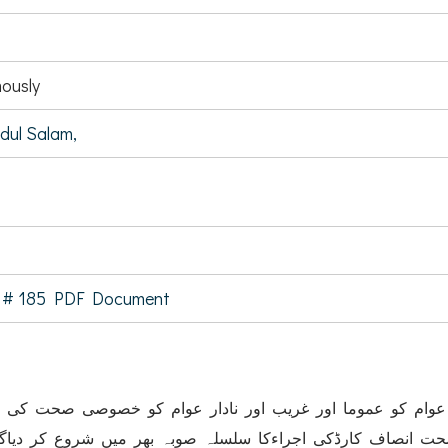
ously
ul Salam,
 # 185 PDF Document
عوام کو عموما اور غریب اور نادار عوام کو خصوصی صحت کی 
حت انصاف کارڈکی اجراءکا سلسلہ صوبہ بھر میں شروع کر دیاگی