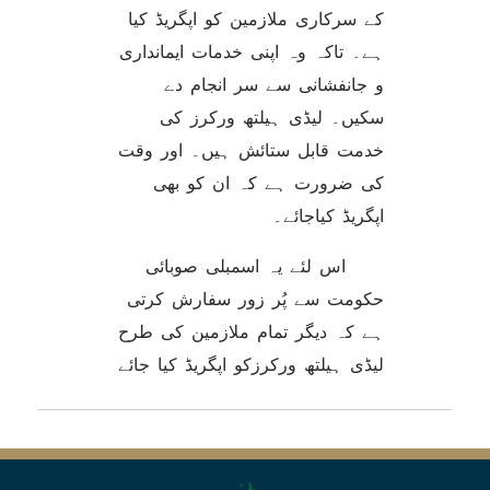
کے سرکاری ملازمین کو اپگریڈ کیا
ہے۔ تاکہ وہ اپنی خدمات ایمانداری
و جانفشانی سے سر انجام دے
سکیں۔ لیڈی ہیلتھ ورکرز کی
خدمت قابل ستائش ہیں۔ اور وقت
کی ضرورت ہے کہ ان کو بھی
اپگریڈ کیاجائے۔
اس لئے یہ اسمبلی صوبائی
حکومت سے پُر زور سفارش کرتی
ہے کہ دیگر تمام ملازمین کی طرح
لیڈی ہیلتھ ورکرزکو اپگریڈ کیا جائے