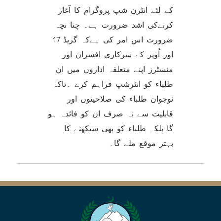
کے لئے انٹرن شپ پروگرام کا آغاز
کرنےکی اشد ضرورت ہے۔ چنا نچہ
ضرورت اس امر کی ہےکہ گریڈ 17
اور اُوپر کے سرکاری افسران اور
منسٹرز اپنے متعلقہ اداروں میں ان
طلباء کو انٹرشپ فراہم کرے ۔تاکہ
نوجوان طلباء کی صلاحیتوں اور
قابلیت سے نہ صرف ان کو فائدہ ہو
گا بلکہ طلباء کو بھی سیکھنے کا
بہتر موقع ملے گا۔