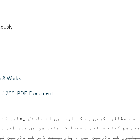
ously
 & Works
 # 288 PDF Document
ہ
 سے مطالبہ کرتی ہے کہ ایم پی اے ہاسٹل پشاور کے م
یں ضم کیئے جائیں ۔ جیسا کہ بقیہ صوبوں میں ایم پی
بلیوں کے ملازمین ہیں ۔ پارلیمنٹ لاجز کے ملازمین قو