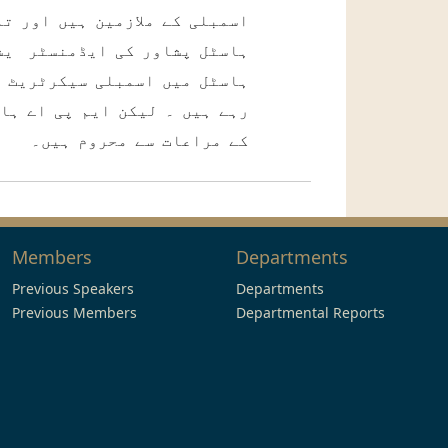
اسمبلی کے ملازمین ہیں اور ت
ہاسٹل پشاور کی ایڈمنسٹر یشن
ہاسٹل میں اسمبلی سیکرٹریٹ ک
رہے ہیں ۔ لیکن ایم پی اے ہاس
کے مراعات سے محروم ہیں۔
Members
Departments
Previous Speakers
Departments
Previous Members
Departmental Reports