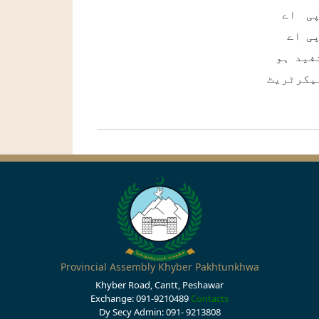
پی اے
ی اے
فید ہو
یکرٹریٹ
Provincial Assembly Khyber Pakhtunkhwa
Khyber Road, Cantt, Peshawar
Exchange: 091-9210489
Contacts
Dy Secy Admin: 091- 9213808