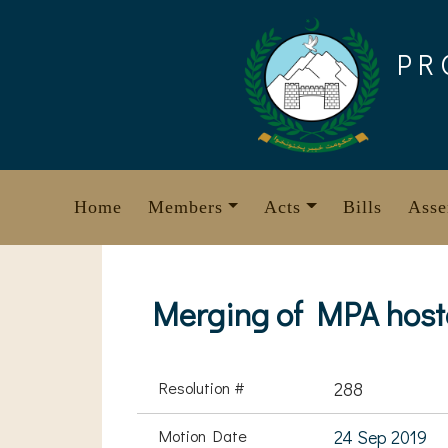
Skip
to
PR
content
Home
Members
Acts
Bills
Asse
Merging of MPA hoste
Resolution #
288
Motion Date
24 Sep 2019