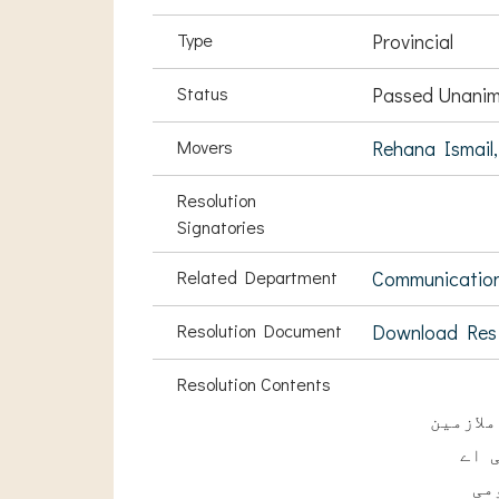
Type
Provincial
Status
Passed Unanim
Movers
Rehana Ismail,
Resolution
Signatories
Related Department
Communication
Resolution Document
Download Res
Resolution Contents
لازمین
 اے
می