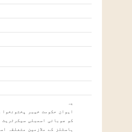
ی
ایوان حکومت خیبر پختونخوا ہ
کو صوبائی اسمبلی سیکرٹریٹ م
ہاسٹلز کے ملازمین متعلقہ اسم