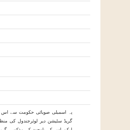
یہ اسمبلی صوبائی حکومت سے اس 
گریڈ سٹیشن دیر لوئرجندول کی منظو
لیکن اس کے باوجود کہ مذکورہ گری