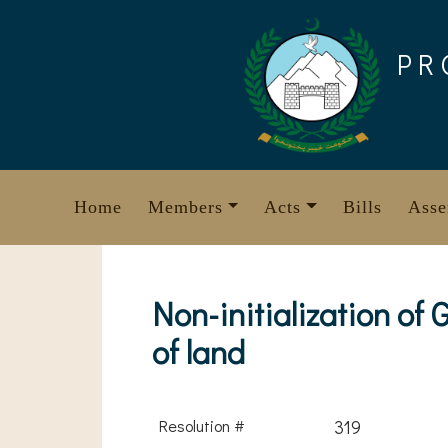
Skip
to
PR
content
Home
Members
Acts
Bills
Asse
Non-initialization of
of land
Resolution #
319