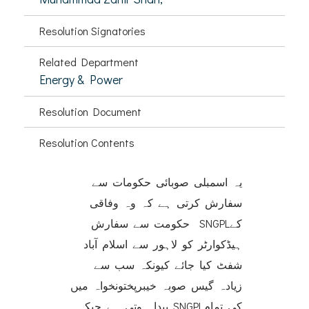
Resolution Signatories
Related Department
Energy & Power
Resolution Document
Resolution Contents
یہ اسمبلی صوبائی حکومات سے
سفارش کرتی ہے کہ وہ وفاقی
حکومت سے سفارش SNGPLکے
ہیڈکوارٹر کو لاہور سے اسلام آباد
شفٹ کیا جائے کیونکہ سب سے
زیادہ گیس صوبہ خیبرپختونخواہ میں
پیدا ہوتی ہے جبکہ SNGPLکی تمام