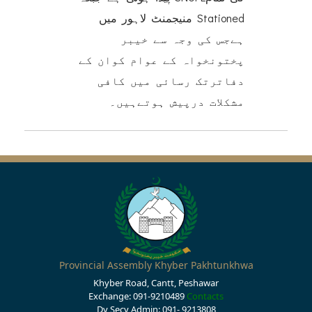
منیجمنٹ لاہور میں Stationed
ہےجس کی وجہ سے خیبر
پختونخواہ کے عوام کوان کے
دفاترتک رسائی میں کافی
مشکلات درپیش ہوتےہیں۔
Provincial Assembly Khyber Pakhtunkhwa
Khyber Road, Cantt, Peshawar
Exchange: 091-9210489
Contacts
Dy Secy Admin: 091- 9213808