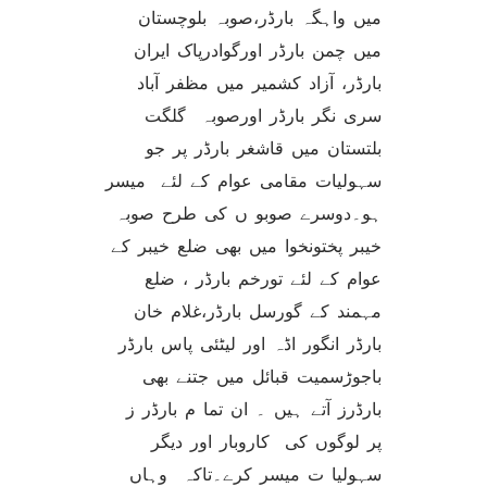
میں واہگہ بارڈر،صوبہ بلوچستان
میں چمن بارڈر اورگوادرپاک ایران
بارڈر، آزاد کشمیر میں مظفر آباد
سری نگر بارڈر اورصوبہ گلگت
بلتستان میں قاشغر بارڈر پر جو
سہولیات مقامی عوام کے لئے میسر
ہو۔دوسرے صوبو ں کی طرح صوبہ
خیبر پختونخوا میں بھی ضلع خیبر کے
عوام کے لئے تورخم بارڈر ، ضلع
مہمند کے گورسل بارڈر،غلام خان
بارڈر انگور اڈہ اور لیٹئی پاس بارڈر
باجوڑسمیت قبائل میں جتنے بھی
بارڈرز آتے ہیں ۔ ان تما م بارڈر ز
پر لوگوں کی کاروبار اور دیگر
سہولیا ت میسر کرے۔تاکہ وہاں