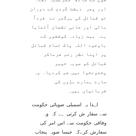
اور پھر دہشت گردی کے دوران
تو قبائل کی ہرگھر نے فرداً
مالی اور جانی نقصان اُٹھایا
ہے۔ بہت زیادہ کوششوں کے
باوجود اللہ پاک تمام قبائل
پر اپنا نظر رحم فرماکر
قبائل کو صوبہ خیبر
پختونخوا میں ضم کردیا۔ یہ
سارے ہمارے بڑوں کی
قربانیاں ہیں۔
لہذا یہ اسمبلی صوبائی حکومت
سے سفار ش کرتی ہے کہ وہ
وفاقی حکومت سے اس امر کی
سفارش کرےکہ جیسا صوبہ پنجاب