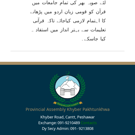
لئے صوبہ بھر کی تمام جامعات میں
قرآن کو قومی زبان اردو میں پڑھانے
کا اہتمام لازمی کیاجائے تاکہ قرآنی
تعلیمات سے بہتر انداز میں استفاد ہ
کیا جاسکے۔
Provincial Assembly Khyber Pakhtunkhwa
Khyber Road, Cantt, Peshawar
Exchange: 091-9210489
Contacts
Dy Secy Admin: 091- 9213808