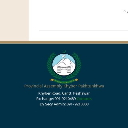
ذا
Provincial Assembly Khyber Pakhtunkhwa
Khyber Road, Cantt, Peshawar
Exchange: 091-9210489
Contacts
Dy Secy Admin: 091- 9213808