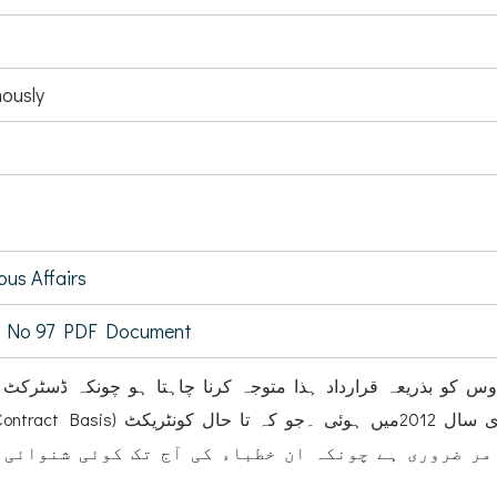
ously
ous Affairs
 No 97 PDF Document
و بذریعہ قرارداد ہذا متوجہ کرنا چاہتا ہو چونکہ ڈسٹرکٹ 
مر ضروری ہے چونکہ ان خطباء کی آج تک کوئی شنوائی 