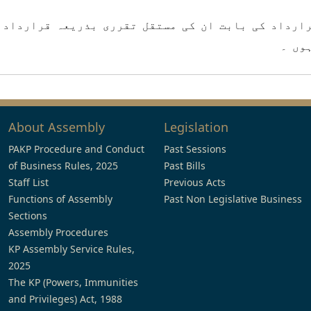
رداد کی بابت ان کی مستقل تقرری بذریعہ قراردادہ
وں ۔
About Assembly
Legislation
PAKP Procedure and Conduct
Past Sessions
of Business Rules, 2025
Past Bills
Staff List
Previous Acts
Functions of Assembly
Past Non Legislative Business
Sections
Assembly Procedures
KP Assembly Service Rules,
2025
The KP (Powers, Immunities
and Privileges) Act, 1988