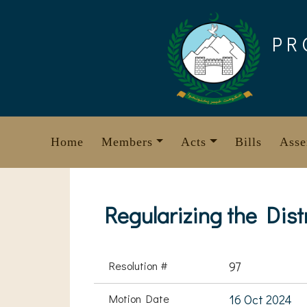
Skip
to
PR
content
Home
Members
Acts
Bills
Asse
Regularizing the Dist
Resolution #
97
Motion Date
16 Oct 2024