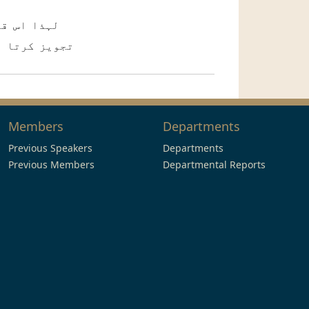
لہذا اس قرا
تجویز کرتا ہ
Members
Departments
Previous Speakers
Departments
Previous Members
Departmental Reports