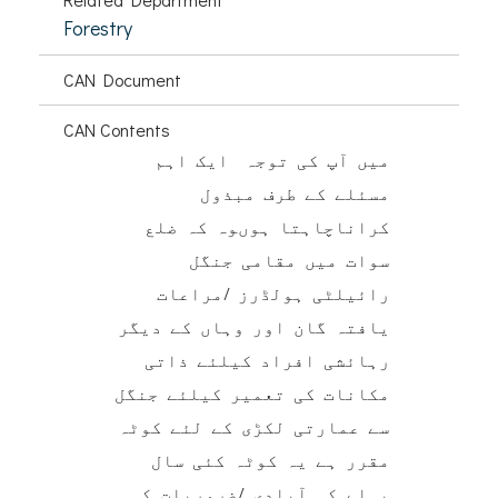
Forestry
CAN Document
CAN Contents
میں آپ کی توجہ ایک اہم
مسئلے کے طرف مبذول
کراناچاہتا ہوںوہ کہ ضلع
سوات میں مقامی جنگل
رائیلٹی ہولڈرز /مراعات
یافتہ گان اور وہاں کے دیگر
رہائشی افراد کیلئے ذاتی
مکانات کی تعمیر کیلئے جنگل
سے عمارتی لکڑی کے لئے کوٹہ
مقرر ہے یہ کوٹہ کئی سال
پہلے کی آبادی /ضروریات کی