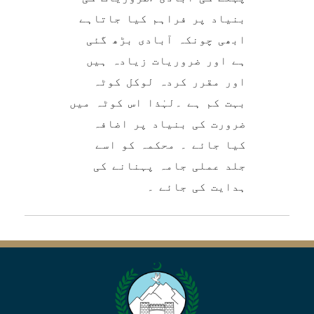
بنیاد پر فراہم کیا جاتاہے
ابھی چونکہ آبادی بڑھ گئی
ہے اور ضروریات زیادہ ہیں
اور مقرر کردہ لوکل کوٹہ
بہت کم ہے ۔لہٰذا اس کوٹہ میں
ضرورت کی بنیاد پر اضافہ
کیا جائے ۔ محکمہ کو اسے
جلد عملی جامہ پہنانے کی
ہدایت کی جائے ۔