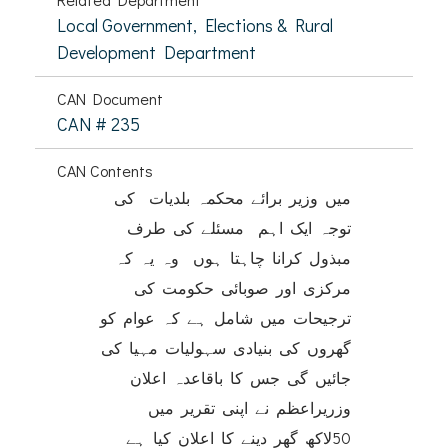
Local Government, Elections & Rural
Development Department
CAN Document
CAN # 235
CAN Contents
میں وزیر برائے محکمہ بلدیات کی
توجہ ایک اہم مسئلے کی طرف
مبذول کرانا چاہتا ہوں وہ یہ کہ
مرکزی اور صوبائی حکومت کی
ترجیحات میں شامل ہے کہ عوام کو
گھروں کی بنیادی سہولیات مہیا کی
جائیں گی جس کا باقاعدہ اعلان
وزریراعظم نے اپنی تقریر میں
50لاکھ گھر دینے کا اعلان کیا ہے