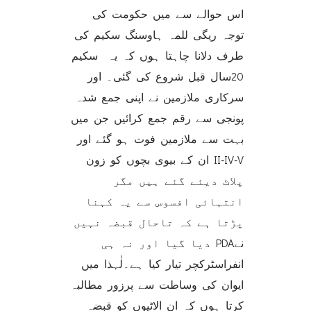
اس حوالے سے میں حکومت کی
توجہ ریگی للمہ ہاوسنگ سکیم کی
طرف دلانا چاہتا ہوں کہ یہ سکیم
20سال قبل شروع کی گئی۔ اور
سرکاری ملازمین نے اپنی جمع شدہ
پونجی سے رقم جمع کرائیں جن میں
بہت سے ملازمین فوت ہو گئے اور
ان کے بیوی بچوں کو زون II-IV-V
پلاٹ دیئے گئے ہیں مگر
انتہائی افسوس سے یہ کہنا
پڑتا ہے کہ تاحال قبضہ نہیں
دیا گیا اور نہ ہی PDAنے
انفراسٹرکچر تیار کیا ہے۔لٰہذا میں
ایوان کی وساطت سے پرزور مطالبہ
کرتا ہوں کہ ان الاٹیوں کو قبضہ