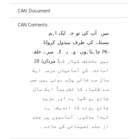
CAN Document
CAN Contents
میں آپ کی تو جہ ایک اہم
مسئلے کی طرف مبذول کروانا
چاہتاہوں وہ یہ کہ میرے حلقہ PK-
28 (مردان )میں مختلف کیڈر کے
اساتذہ کی آسامیاں عرصہ ایک
سال سے خالی پڑی ہوئی ہیں جس
سے طلباء کا تقریباً ایک سال
ضائع ہو گیا ہے اور مزید
ضائع ہونے کا اندیشہ ہے
لہذا مذکورہ آسامیوں پر جلد
از جلد تعیناتی کی جائے ۔