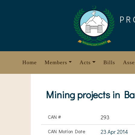
Skip
to
PR
content
Home
Members
Acts
Bills
Asse
Mining projects in B
CAN #
293
CAN Motion Date
23 Apr 2014