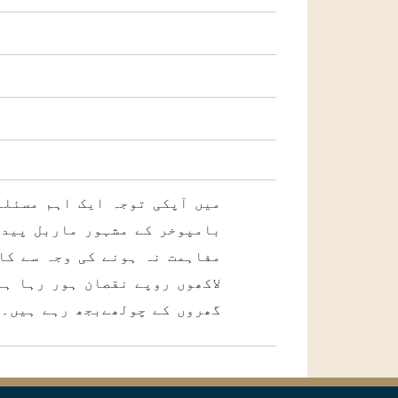
میں آپکی توجہ ایک اہم مسئلے
بامپوخر کے مشہور ماربل پیدا
مفاہمت نہ ہونے کی وجہ سے کا
لاکھوں روپے نقصان ہور رہا ہ
گھروں کے چولھےبجھ رہے ہیں۔