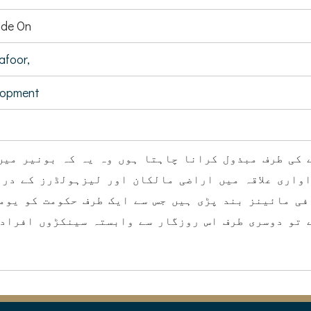
de On
afoor,
lopment
 کی طرف مبذول کرانا چاہتا ہوں وہ یہ کہ بونیر میں
واری علاقہ میں اراضی مالکان اور لیزہولڈرز کے درم
فی مائینز بند پڑی ہیں جس سے ایک طرف حکومت کو یوم
ے تو دوسری طرف اس روزگار سے وابستہ سینکڑوں افراد