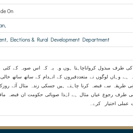
de On
an,
ent, Elections & Rural Development Department
میں آپ کی تو جہ ا
 ہے وہاں لوگوں نے متعددقبروں کے انہدام کے ساتھ ساتھ خالی
نونی طریقہ سے قبضہ کرنا چاہتے ہیں جسکی زندہ مثال آئے روزکے
ی طرف رجوع عیاں مثال ہے لہٰذا صوبائی حکومت ان قبضہ ماف
 عملی اختیار کرے۔