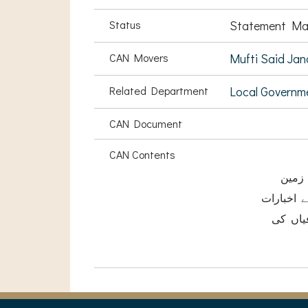
Status
Statement Ma
CAN Movers
Mufti Said Jan
Related Department
Local Governm
CAN Document
CAN Contents
یک اہم مسئلے کی طرف مبذول کرواناچاہتا ہوں وہ یہ کہ اس صوبہ کے کئی
 زمین
 اخبارات
یاں کی