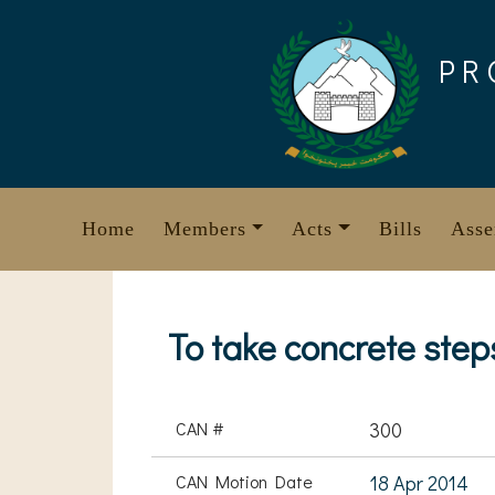
Skip
to
PR
content
Home
Members
Acts
Bills
Asse
To take concrete step
CAN #
300
CAN Motion Date
18 Apr 2014