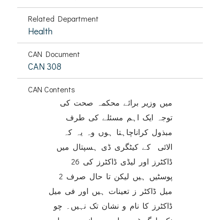
Related Department
Health
CAN Document
CAN 308
CAN Contents
میں وزیر برائے محکمہ صحت کی
توجہ ایک اہم مسئلے کی طرف
مبذول کراناچاہتا ہوں وہ یہ کہ
الائی کے کیٹگری ڈی ہسپتال میں
ڈاکٹرز اور لیڈی ڈاکٹرز کی 26
پوسٹیں ہیں لیکن تا حال صرف 2
میل ڈاکٹر ز تعینات ہیں اور فی میل
ڈاکٹرز کا نام و نشان تک نہیں۔ چو