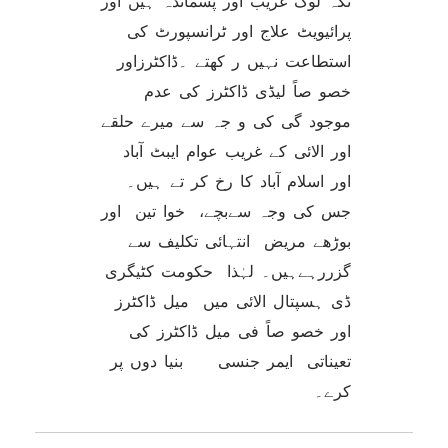
نکہ لوگ غریب اور پسماندہ ہیں اور
پرائیویٹ علاج اور ٹرانسپورٹ کی
استطاعت نہیں ر کھتے ۔ڈاکٹرزاور
خصو صاً لیڈی ڈاکٹرز کی عدم
موجود گی کی و جہ سے میرے حلقے
اور الائی کے غریب عوام ایبٹ آباد
اور اسلام آباد کا رخ کر تے ہیں۔
جس کی وجہ سےبچے، خوا تین اور
بوڑھے مریض انتہائی تکلیف سے
گزررہےہیں۔ لہٰذا حکومت کٹیگری
ڈی ہسپتال الائی میں میل ڈاکٹرز
اور خصو صاً فی میل ڈاکٹرز کی
تعیناتی ایمر جنسی بنیا دوں پر
کرے۔