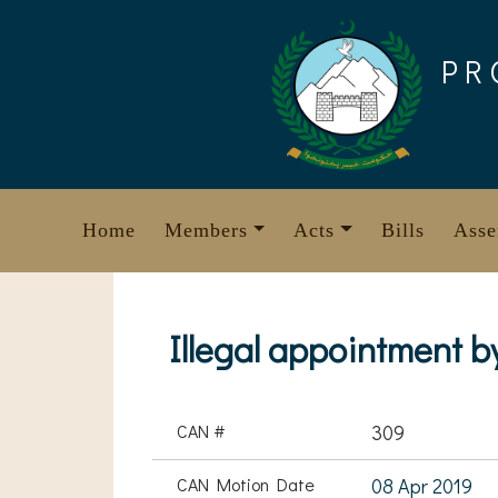
Skip
to
PR
content
Home
Members
Acts
Bills
Asse
Illegal appointment 
CAN #
309
CAN Motion Date
08 Apr 2019