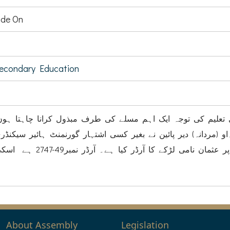
de On
Secondary Education
وی تعلیم کی توجہ ایک اہم مسلے کی طرف مبذول کرانا چاہتا ہوں
3 مارچ 2019 کو ڈی ۔او (مردانہ) دیر پائین نے بغیر کسی اشتہار گورنمنٹ ہائیر سی
ثمرباغ میں بہشتی کی خالی پوسٹ پر عثمان نامی لڑکے
About Assembly
Legislation