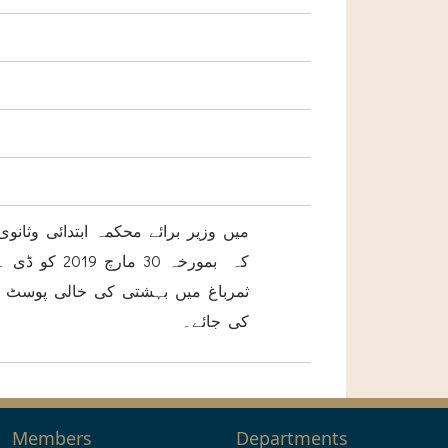
میں وزیر برائے محکمہ ابتدائی وثان
کہ بمورخہ 0
کی جائے۔
Members
Departments