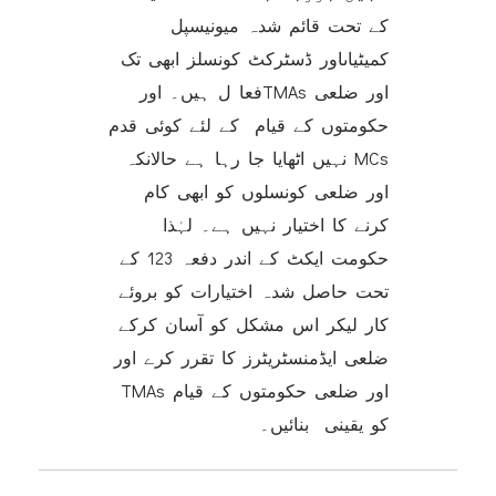
کے تحت قائم شدہ میونیسپل
کمیٹیاںاور ڈسٹرکٹ کونسلز ابھی تک
فعا ل ہیں۔ اورTMAs اور ضلعی
حکومتوں کے قیام کے لئے کوئی قدم
نہیں اٹھایا جا رہا ہے حالانکہ MCs
اور ضلعی کونسلوں کو ابھی کام
کرنے کا اختیار نہیں ہے۔ لہٰذا
حکومت ایکٹ کے اندر دفعہ 123 کے
تحت حاصل شدہ اختیارات کو بروئے
کار لیکر اس مشکل کو آسان کرکے
ضلعی ایڈمنسٹریٹرز کا تقرر کرے اور
TMAs اور ضلعی حکومتوں کے قیام
کو یقینی بنائیں۔