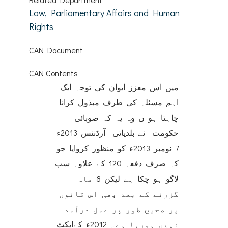
Law, Parliamentary Affairs and Human
Rights
CAN Document
CAN Contents
میں اس معزز ایوان کی توجہ ایک
اہم مسئلہ کی طرف مبذول کرانا
چاہتا ہو ں وہ یہ کہ صوبائی
حکومت نے بلدیاتی آرڈننس 2013ء
7 نومبر 2013ء کو منظور کروایا جو
کہ صرف دفعہ 120 کے علاوہ سب
لاگو ہو چکا ہے لیکن 8 ماہ
گزرنے کے بعد بھی اس قانون
پر صحیح طور پر عمل درآمد
نہیں ہورہا ہے۔ 2012ء کےایکٹ