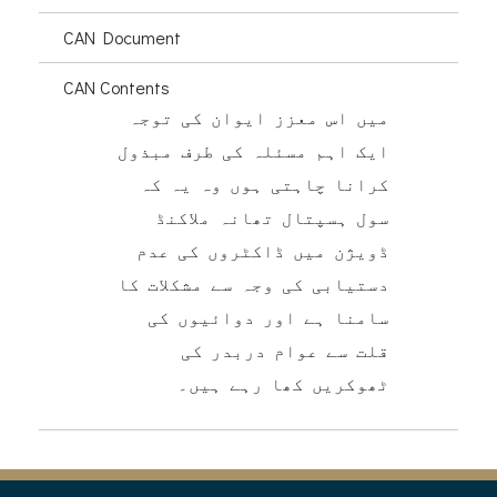
CAN Document
CAN Contents
میں اس معزز ایوان کی توجہ
ایک اہم مسئلہ کی طرف مبذول
کرانا چاہتی ہوں وہ یہ کہ
سول ہسپتال تھانہ ملاکنڈ
ڈویژن میں ڈاکٹروں کی عدم
دستیابی کی وجہ سے مشکلات کا
سامنا ہے اور دوائیوں کی
قلت سے عوام دربدر کی
ٹھوکریں کھا رہے ہیں۔