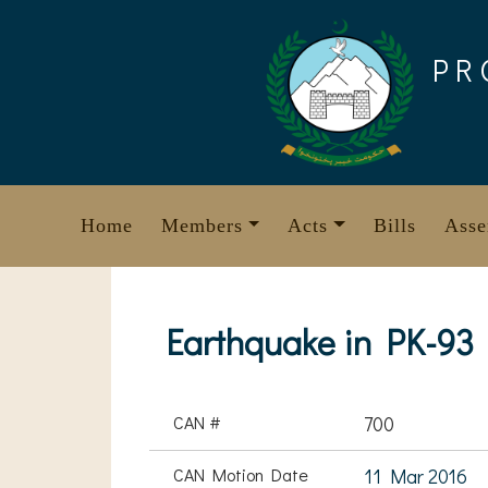
Skip
to
PR
content
Home
Members
Acts
Bills
Asse
Earthquake in PK-93
CAN #
700
CAN Motion Date
11 Mar 2016