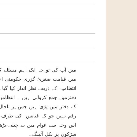
میں آپ کی تو جہ ایک اہم مسئلے ک
انتظامیہ کے ذریعے نظر انداز کیا گی
دفترمیں جمع کروائی ہیں ۔ انتظامیہ
کے دفتر میں پڑی ہیں جس پر تاحال
رقم نہیں جو کہ فنانس کی طرف سے ر
اس وجہ سے عوام میں بے چینی بڑھ
سڑکوں پر نکل آئینگے۔