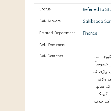
Status
Referred to S
CAN Movers
Sahibzada Sana
Related Department
Finance
CAN Document
CAN Contents
کیوجہ سے
پورے ملاکنڈ اور خصوصاً PK-93 اسی اور
ی واڑی کے
ی واڑی
کے ساتھ
 کیونکہ
 کے خلاف