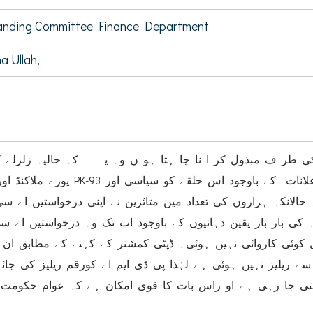
tanding Committee Finance Department
 Ullah,
ی طر ف مبذول کر ا نا چا ہتا ہو ں وہ یہ کہ حالیہ زلزلے 
میں قیامت صغریٰ گزری حکومتی اعلانات کے باوجود اس حلقے کو سی
ا۔ حالانکہ ہزاروں کی تعداد میں متاثرین نے اپنی درخواستیں اے س
 کی بار بار یقین دہانیوں کے باوجود اب تک وہ درخواستیں اے س
 کوئی کاروائی نہیں ہوئی۔ ڈپٹی کمشنر کے کہنے کے مطابق ان 
یلیز نہیں ہوئی ہے لہٰذا پی ڈی ایم اے کورقم ریلیز کی جائے
تی جا رہی ہے او راس بات کا قوی امکان ہے کہ عوام حکومت