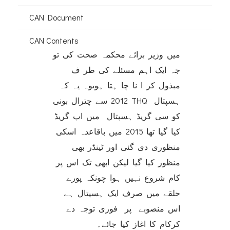
CAN Document
CAN Contents
میں وزیر برائے محکمہ صحت کی تو
جہ ایک اہم مسئلے کی طر ف
مبذول کر ا نا چا ہتا ہوںوہ یہ کہ
2012 سے چترال بونی THQ ہسپتال
کو سی گریڈ ہسپتال میں اپ گریڈ
کیا گیا تھا 2015 میں باقاعدہ اسکی
منظوری دی گئی اور ٹینڈر بھی
منظور کیا گیا لیکن ابھی تک اس پر
کام شروع نہیں ہوا چونکہ پورے
حلقے میں صرف ایک ہسپتال ہے
اس منصوبے پر فوری توجہ دے
کرکام کا اغاز کیا جائے۔