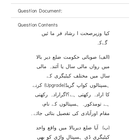
Question Document:
Question Contents
کیا وزیرصحت ا رشاد فر ما ئیں
گےکہ
(الف) صوبائی حکومت ضلع دیر بالا
میں رواں مالی سال یا آئندہ مالی
سال میں مختلف کیٹیگری کے
ہسپتالوں کواپ گریڈ(Upgrade) کرنے
کا ارادہ رکھتی ہے؟اگرارادہ رکھتی
ہے تومذکورہ ہسپتالوں کے نام،
مقام اورآبادی کی تفصیل بتائی جائے۔
(ب) آیا ضلع دیربالا میں واقع واحد
کیٹیگری ڈی ہسپتال واڑی کو بھی