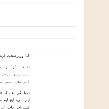
کیا وزیرصحت ارشا
الف) آیا یہ در
سہولتیں موجود
آپریشن بھی مف
ب) اگر الف کا جوا
ایم سی، ایچ ایم 
کتنے اخراجات آتے