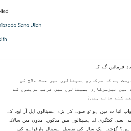
lied
ibzada Sana Ullah
lth
د فرمائیں گے کہ
(ست ہے کہ سرکاری ہسپتالوں میں مفت علاج کی
 ہیں نیزسرکاری ہسپتالوں میں غریب مریضوں کے
ت کئے جاتے ہیں؟
(ب اثبا ت میں ہو تو صوبے کی بڑے ہسپتالوں ایل آر ایچ، کے
سی یعنی کیٹگری اے ہسپتالوں میں مذکورہ مدوں میں سالانہ
 ہیں؟ گزشتہ ایک سال کی تفصیل ہسپتال وارفراہم کی