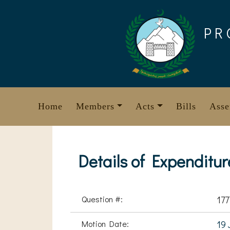
Skip
to
PR
content
Home
Members
Acts
Bills
Asse
Details of Expenditur
Question #:
177
Motion Date:
19 