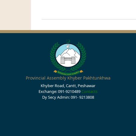
Provincial Assembly Khyber Pakhtunkhwa
Khyber Road, Cantt, Peshawar
Exchange: 091-9210489
Contacts
Dy Secy Admin: 091- 9213808