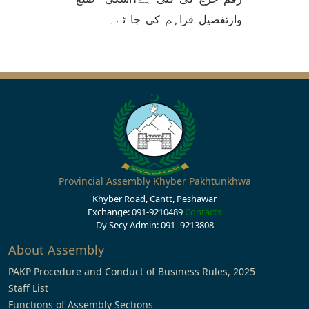
وارتفصیل فراہم کی جا ئے۔
Provincial Assembly Khyber Pakhtunkhwa
Khyber Road, Cantt, Peshawar
Exchange: 091-9210489
Contacts
Dy Secy Admin: 091- 9213808
About Assembly
PAKP Procedure and Conduct of Business Rules, 2025
Staff List
Functions of Assembly Sections