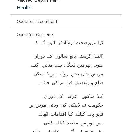
Health
Question Document:
Question Contents
کیا وزیرصحت ارشادفرمائیں گے کہ
(الف) گزشتہ پانچ سالوں کے دوران
صوبہ بھرمیں ڈینگی سے متاثرہ کتنے
مریض جاں بحق ہوئے ہیں؟ اسکی
ضلع وارتفصیل فراہم کی جائے۔
(ب) مذکورہ عرصہ کے دوران
حکومت نے ڈینگی کی وبائی مرض پر
قابو پانے کیلئے کیا اقدامات اٹھائے
ہیں اوراس مقصد کیلئے کتنی
رقم خرچ کی گئی ہے؟اسکی ضلع