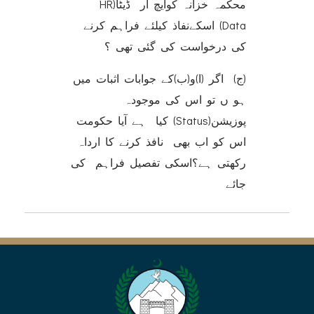
محکمہ خزانہ کوایچ آر ڈیٹا(HR
Data) اسکےنفاذ کیلئے فراہم کرنے
کی درخواست کی گئی تھی ؟
(ج) اگر (ا)و(ب)کے جوابات اثبات میں
ہو ں تو اس کی موجودہ
پوزیشن(Status) کیا ہے آیا حکومت
اس کو اب بھی نافذ کرنے کا ارداہ
رکھتی ہے؟اسکی تفصیل فراہم کی
جائے