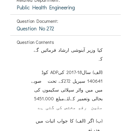
Public Health Engineering
Question Document:
Question No 272
Question Contents
کیا وزیر آبنوشی ارشاد فرمائیں گے
کہ
(الف) سال18-2017 کیADP کوڈ
140641 سیریل 272کے تحت صوبے
میں میں واٹر سپلائی سکیموں کی
بحالی وتعمیر کےلئےمبلغ 5451.000
ملین رقم مختص کی گئی ہے
(ب) اگر (الف) کا جواب اثبات میں
ہوں تو