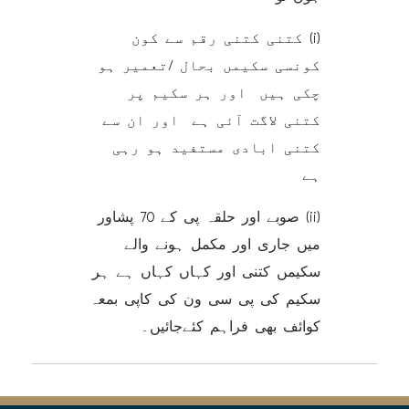
(i) کتنی کتنی رقم سے کون
کونسی سکیمں بحال /تعمیر ہو
چکی ہیں اور ہر سکیم پر
کتنی لاگت آئی ہے اور ان سے
کتنی ابادی مستفید ہو رہی
ہے
(ii) صوبے اور حلقہ پی کے 70 پشاور
میں جاری اور مکمل ہونے والے
سکیمں کتنی اور کہاں کہاں ہے ہر
سکیم کی پی سی ون کی کاپی بمعہ
کوائف بھی فراہم کئےجائیں۔