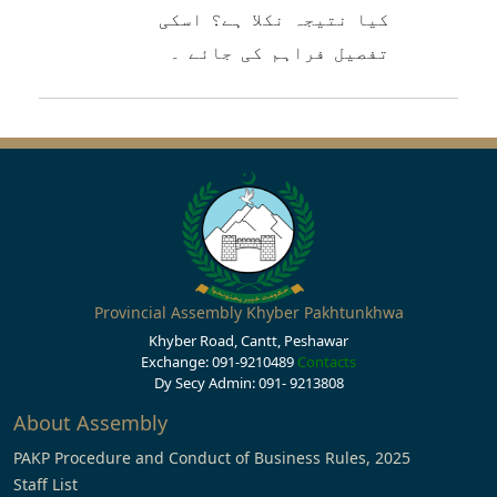
کیا نتیجہ نکلا ہے؟ اسکی
تفصیل فراہم کی جائے ۔
Provincial Assembly Khyber Pakhtunkhwa
Khyber Road, Cantt, Peshawar
Exchange: 091-9210489
Contacts
Dy Secy Admin: 091- 9213808
About Assembly
PAKP Procedure and Conduct of Business Rules, 2025
Staff List