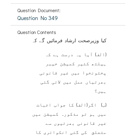
Question Document:
Question No 349
Question Contents
کیا وزیرصحت ارشاد فرمائیں گے کہ
(الف) آیا یہ درست ہے کہ
ہیلتھ کئیر کمیشن خیبر
پختونخوا میں غیر قانونی
بھرتیاں عمل میں لائی گئی
ہیں؟
(ب) اگر(الف) کا جواب اثبات
میں ہو تو مذکورہ کمیشن میں
غیر قانونی بھرتیوں سے
متعلق کی گئی انکوائری کا