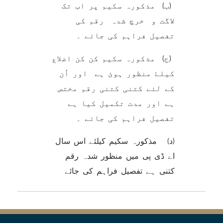
(ب) مذکورہ سکیم پر اب تک
لاگت و خرچ شدہ رقم کی
تفصیل فراہم کی جائے ۔
(ج) مذکورہ سکیم کن کن اضلاع
کیلۓ منظور ہوئ ہے اور اُن
کے لئے کتنی کتنی رقم مختص
ہے اور مدت تکمیل کیا ہے
تفصیل فراہم کی جائے ۔
(د) مذکورہ سکیم کیلئے اس سال
اے ڈی پی میں منظور شدہ رقم
کتنی ہے تفصیل فراہم کی جائے