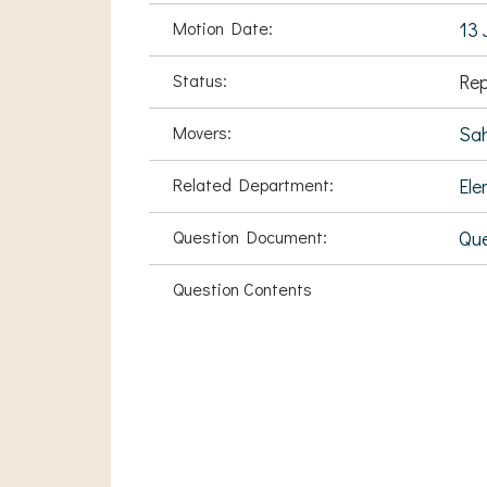
Motion Date:
13 
Status:
Rep
Movers:
Sah
Related Department:
Ele
Question Document:
Qu
Question Contents