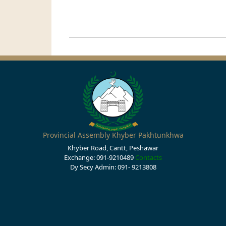
Provincial Assembly Khyber Pakhtunkhwa
Khyber Road, Cantt, Peshawar
Exchange: 091-9210489
Contacts
Dy Secy Admin: 091- 9213808