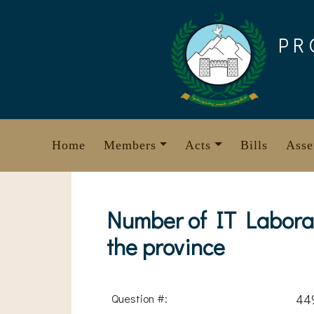
Skip
to
PR
content
Home
Members
Acts
Bills
Asse
Number of IT Laborato
the province
Question #:
44