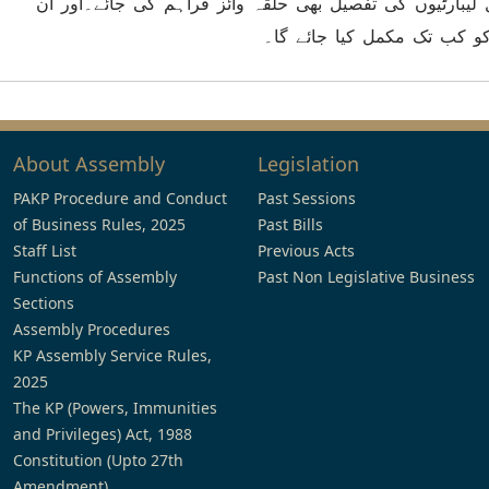
 لیبارٹیوں کی تفصیل بھی حلقہ وائز فراہم کی جائے۔اور ان
 کو کب تک مکمل کیا جائے گا۔
About Assembly
Legislation
PAKP Procedure and Conduct
Past Sessions
of Business Rules, 2025
Past Bills
Staff List
Previous Acts
Functions of Assembly
Past Non Legislative Business
Sections
Assembly Procedures
KP Assembly Service Rules,
2025
The KP (Powers, Immunities
and Privileges) Act, 1988
Constitution (Upto 27th
Amendment)