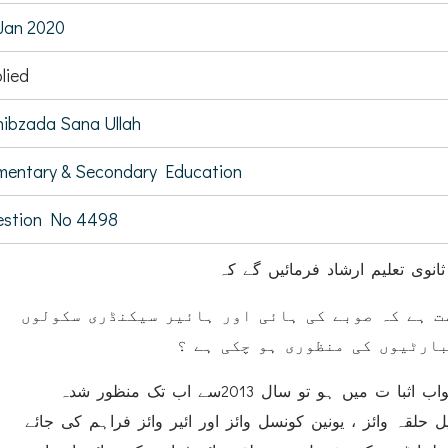
Jan 2020
lied
ibzada Sana Ullah
mentary & Secondary Education
estion No 4498
 ثانوی تعلیم ارشاد فرمائیں گے کہ
( ہے کہ صوبے کی ہائی اور ہائیر سیکنڈری سکولوں
ارٹیوں کی منظوری ہو چکی ہے ؟
(ب) اگر الف کا جواب اثبا ت میں ہو تو سال 2013سے اب تک منظور شدہ
ل حلقہ وائز ، یونین کونسل وائز اور ائیر وائز فراہم کی جائے