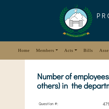
Skip
to
PR
content
Home
Members
Acts
Bills
Asse
Number of employees h
others) in the depart
Question #:
47