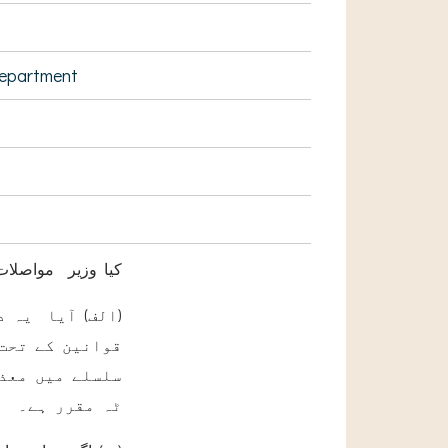
Department
کیا وزیر مواصلات
الف) آیا یہ در
قوانین کے تحت 
سلسلے میں معذو
ٹہ مقرر ہے۔