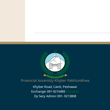
Provincial Assembly Khyber Pakhtunkhwa
Khyber Road, Cantt, Peshawar
Exchange: 091-9210489
Contacts
Dy Secy Admin: 091- 9213808