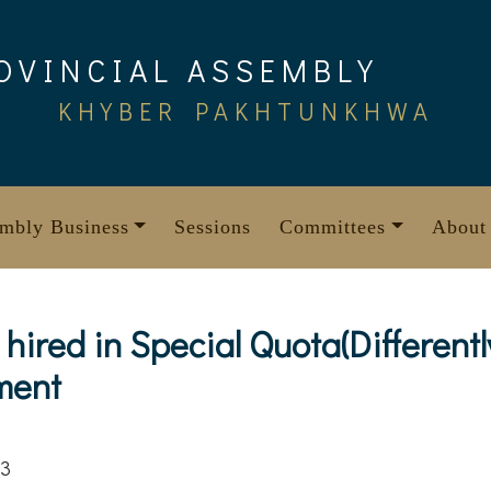
OVINCIAL ASSEMBLY
KHYBER PAKHTUNKHWA
mbly Business
Sessions
Committees
About
ired in Special Quota(Differentl
ment
13