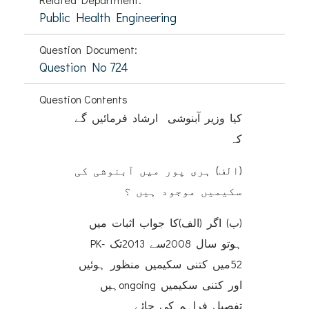
Public Health Engineering
Question Document:
Question No 724
Question Contents
کیا وزیر آبنوشی ارشاد فرمائیں گے
کہ
(الف) ہری پور میں آبنوشی کی
سکیمیں موجود ہیں ؟
(ب) اگر (الف)کا جواب اثبات میں
ہوتو سال 2008سے 2013تک PK-
52میں کتنی سکیمیں منظور ہوئیں
اور کتنی سکیمیں ongoingہیں
تفصیل فراہم کی جائے