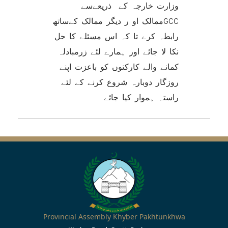
وزارت خارجہ کے ذریعےسے
GCCممالک او ر دیگر ممالک کےساتھ
رابطہ کرے تا کہ اس مسئلے کا حل
نکا لا جائے اور ہمارے لئے زرمبادلہ
کمانے والے کارکنوں کو باعزت اپنے
روزگار دوبارہ شروع کرنے کے لئے
راستہ ہموار کیا جائے
Provincial Assembly Khyber Pakhtunkhwa