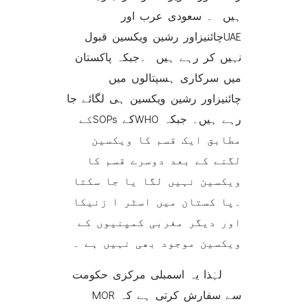
ہیں ۔ سعودی عرب اور
UAEچائنیزاور رشین ویکسین قبول
نہیں کر رہے ہیں ۔جبکہ پاکستان
میں سرکاری ہسپتالوں میں
چائنیزاور رشین ویکسین ہی لگائے جا
رہے ہیں۔ جبکہ WHOکے SOPsکے
مطابق ایک قسم کا ویکسین
لگنے کے بعد دوسرے قسم کا
ویکسین نہیں لگا یا جا سکتا
۔پا کستان میں اسٹر ا زنیکا
اور دیگر مغربی کمپنیوں کے
ویکسین موجود بھی نہیں ہے ۔
لہٰذا یہ اسمبلی مرکزی حکومت
سے سفارش کرتی ہے کہ MOR