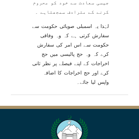
جیسی سعادت سے خود کو محروم
کرنے کے مترادف سمجھتاہے ۔
لہٰذا یہ اسمبلی صوبائی حکومت سے
سفارش کرتی ہے کہ وہ وفاقی
حکومت سے اس امر کی سفارش
کرے کہ وہ حج پالیسی میں حج
اخراجات کے اپنے فیصلے پر نظر ثانی
کرے اور حج اخراجات کا اضافہ
واپس لیا جائے۔