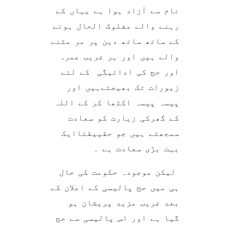
نام سے آزاد ہوا ہے یہاں کے
رہنے والے مفلوک الحال ہونے
کے ساتھ ساتھ دین پر مر مٹنے
والے ہیں اور ہر غریب عمرہ
اور حج کی ادائیگی کے لئے
زیورات تک بھیجتےہیں اور
پیسہ پیسہ اکٹھا کر کے اللہ
کے گھرکی زیارت کو سعادت
سمجھتے ہیں جو حقییقتاایک
بہت بڑی سعادت ہے ۔
لیکن موجودہ حکومت کی حال
ہی میں حج پالیسی کے اعلان کے
بعد غریب مزید پریشان ہو
گیا ہے اور اس پالیسی سے حج