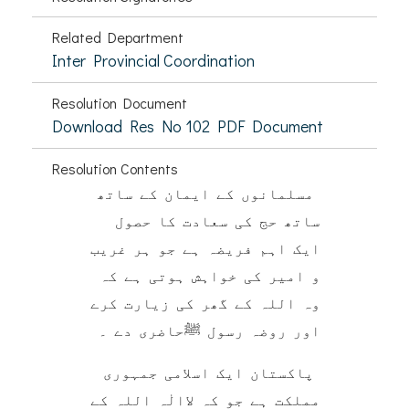
Related Department
Inter Provincial Coordination
Resolution Document
Download Res No 102 PDF Document
Resolution Contents
مسلمانوں کے ایمان کے ساتھ
ساتھ حج کی سعادت کا حصول
ایک اہم فریضہ ہے جو ہر غریب
و امیر کی خواہش ہوتی ہے کہ
وہ اللہ کے گھر کی زیارت کرے
اور روضہ رسول ﷺحاضری دے ۔
پاکستان ایک اسلامی جمہوری
مملکت ہے جو کہ لاالٰہ اللہ کے