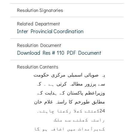
Resolution Signatories
Related Department
Inter Provincial Coordination
Resolution Document
Download Res # 110 PDF Document
Resolution Contents
یہ صوبائی اسمبلی مرکزی حکومت
سے پرزور مطالبہ کرتی ہے ۔ کہ
وزیراعظم پاکستان کے ہدایت کے
مطابق طورخم کا راستہ غلام خان
24گھنٹے کھلا رکھنا چاہئے۔
راستہ کھلنے سے ملک
کےبرآمدات میں اضافہ ہو گا