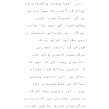
۔ اور افعانستان پاکستان کے
عوام کے آمددرفت میں آسانی
ہو گی ۔خصوصاً صوبہ خیبر
پختونخواہ کو بہت بڑا فائدہ
ہو گا ۔ یہ صوبائی اسمبلی یہ
بھی مطالبہ کرتی ہے کہ
طورخم کے راستے تجارتی
سرگرمیوں کےفرو غ کے لئے
آسانیاں پیدا کی جا ئیں تا
کہ دونوں ممالک کا اعتماد
بحال ہو ۔اور دونوں پڑوسی
ممالک کی غلط فہمیاں دور
ہوں ۔ اور دونوں مما لک کے
درمیان تجارتی اور کاردباری
سرگرمیاں فروغ پائیں۔جس سے