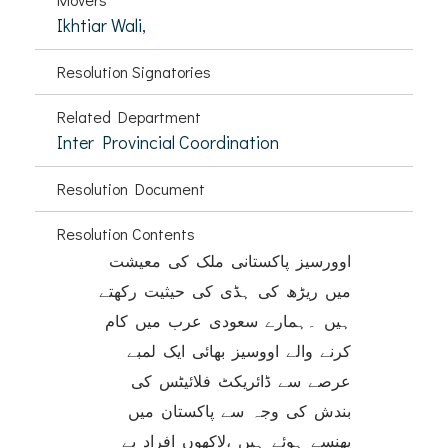
Ikhtiar Wali,
Resolution Signatories
Related Department
Inter Provincial Coordination
Resolution Document
Resolution Contents
اوورسیز پاکستانی ملک کی معیشت
میں ریڑھ کی ہڈی کی حیثیت رکھتے
ہیں ۔ہمارے سعودی عرب میں کام
کرنے والے اووسیز بھائی ایک لمبے
عرصے سے ڈائریکٹ فلائیٹس کی
بندش کی وجہ سے پاکستان میں
پھنسے ہوئے ہیں ،لاکھوں افراد بے