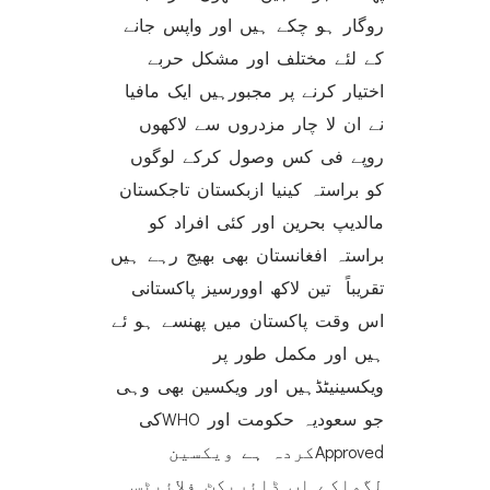
روگار ہو چکے ہیں اور واپس جانے
کے لئے مختلف اور مشکل حربے
اختیار کرنے پر مجبورہیں ایک مافیا
نے ان لا چار مزدروں سے لاکھوں
روپے فی کس وصول کرکے لوگوں
کو براستہ کینیا ازبکستان تاجکستان
مالدیپ بحرین اور کئی افراد کو
براستہ افغانستان بھی بھیج رہے ہیں
تقریباً تین لاکھ اوورسیز پاکستانی
اس وقت پاکستان میں پھنسے ہو ئے
ہیں اور مکمل طور پر
ویکسینیٹڈہیں اور ویکسین بھی وہی
جو سعودیہ حکومت اور WHOکی
Approvedکردہ ہے ویکسین
لگواکے اب ڈائریکٹ فلائیٹس