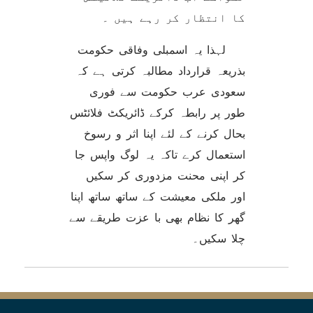
کا انتظار کر رہے ہیں ۔
لہذا یہ اسمبلی وفاقی حکومت
بذریعہ قرارداد مطالبہ کرتی ہے کہ
سعودی عرب حکومت سے فوری
طور پر رابطہ کرکے ڈائریکٹ فلائٹس
بحال کرنے کے لئے اپنا اثر و رسوخ
استعمال کرے تاکہ یہ لوگ واپس جا
کر اپنی محنت مزدوری کر سکیں
اور ملکی معیشت کے ساتھ ساتھ اپنا
گھر کا نظام بھی با عزت طریقے سے
چلا سکیں۔