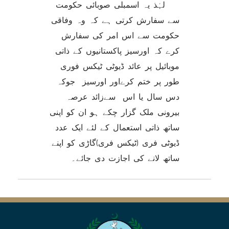
لہٰذ یہ اسمبلی صوبائی حکومت
سے سفارش کرتی ہے کہ وہ وفاقی
حکومت سے اس امر کی سفارش
کرے کہ اورسیز پاکستانیوں کے ذاتی
موبائیل پر عائد ڈیوٹی ٹیکس فوری
طور پر ختم کرےاور اورسیز جوکہ
دس سال یا اس سےزائد عرصہ
بیرونی ملک گزار چکے ہو ان کو اپنی
ساتھ ذاتی استعمال کے لئے ایک عدد
ڈیوٹی فری (ٹیکس فری)گاڑی کو اپنے
ساتھ لانے کی اجازت دی جائے۔