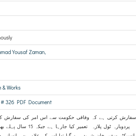
ously
mad Yousaf Zaman,
 & Works
 # 326 PDF Document
فارش کرتی ہے کہ وفاقی حکومت سے اس امر کی سفارش کر
ضلع مانسہرہ میں شاہراہ قراقرم پردوبارہ ٹول پلازہ تعمیر کیا جا
سپکٹر سفیر خان شہید ہو گیا تھا اس کے علاوہ بھی انسانی جا