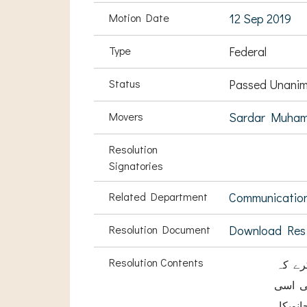
Motion Date
12 Sep 2019
Type
Federal
Status
Passed Unanim
Movers
Sardar Muham
Resolution
Signatories
Related Department
Communication
Resolution Document
Download Res
Resolution Contents
ے کہ
رہا ہے جبکہ 15 سال پہلے بھی اسی
نوںکا