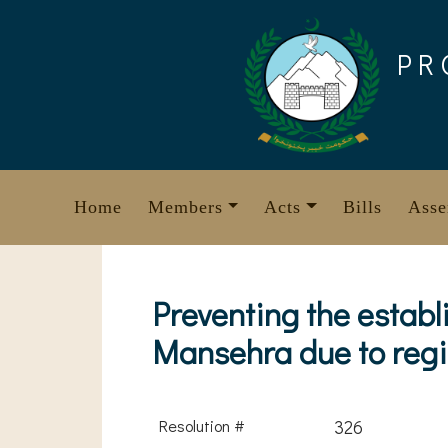
Skip
to
PR
content
Home
Members
Acts
Bills
Asse
Preventing the estab
Mansehra due to regi
Resolution #
326