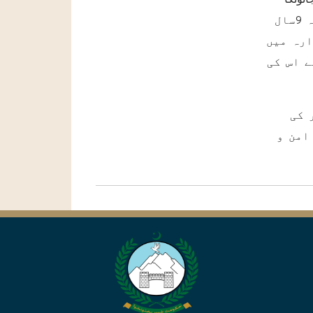
ضیاع ہو اتھا اور اس وقت کی حکومت نے اس ٹو ل پلازے کی تعمیر کو روکنے کا حکم دیا تھا جب کہ 9سال
ارہ میں
 اس کی
 کی
امن و