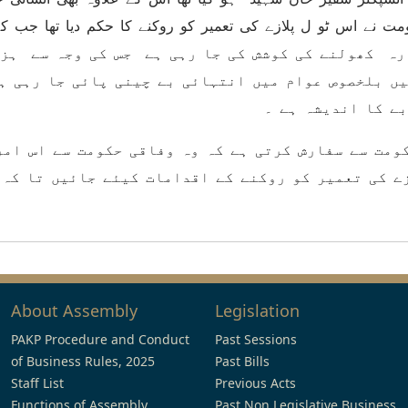
رہ کھولنے کی کوشش کی جا رہی ہے جس کی وجہ سے ہز
 بلخصوص عوام میں انتہائی بے چینی پائی جا رہی ہے
ے کا اندیشہ ہے ۔
مت سے سفارش کرتی ہے کہ وہ وفاقی حکومت سے اس امر
زے کی تعمیر کو روکنے کے اقدامات کیئے جائیں تا کہ 
About Assembly
Legislation
PAKP Procedure and Conduct
Past Sessions
of Business Rules, 2025
Past Bills
Staff List
Previous Acts
Functions of Assembly
Past Non Legislative Business