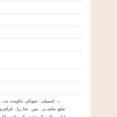
یہ اسمبلی صوبائی حکومت سے س
ٹول پلازے کی تعمیر کے وقت ایک ان